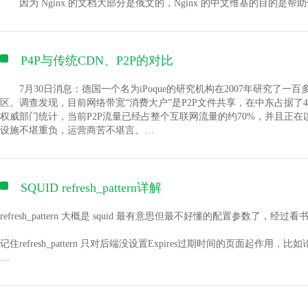
因为 Nginx 的文档大部分是俄文的，Nginx 的中文维基的目的是帮助使
3.设定：直播程序设置。
来给网页分类）。这其中最重要的是description（站点在搜索引擎上的
Lazic <al-nginx AT none DOT at>的工作。有关本维基本身的问题请直接询问Cliff
(图2)
第三步：上传文件。在本地选择好需要上传的文件，点击右键->"上传
4.开始串流：开始直播。
个：
Nginx 可以在大多数 Unix like OS 上编译运行，并有 Windows 移植版
2.同步状态查询：
5.编辑场景：手动调节直播画面，如文字、图片位置调整或伸缩等功能
name 属性
作为生产版本。 Nginx 的源代码使用 2-clause BSD-like license。
6.开始录制：用OBS录制画面。
Nginx 的中文维基：
http://wiki.codemongers.com/NginxChs
P4P与传统CDN、P2P的对比
7.全局来源：整体来源，基本不用设置。
ftp登陆后点击同步状态查询按钮,如图3所示
(图3)
1、＜meta name="Generator" contect=""＞用以说明生成工具（如Microsoft 
Nginx 的中文站：
http://www.nginx.cn
8.预览串流：不直播的前提下模拟直播画面，可测试时候跳帧，码率变
即可查看同步状态,如图4所示。
==为什么选择Nginx ==
9.插件：API接口插件，自定义插件设置。
7月30日消息：德国一个名为iPoque的研究机构在2007年研究了
2、＜meta name="KEYWords" contect=""＞向搜索引擎说明你的网页的
Nginx 是一个很牛的高性能Web和反向代理服务器, 它具有有很多非
三、设定栏，点击"设定"按钮，打开设定栏,如下图:
区。调查发现，目前网络带宽“消费大户”是P2P文件共享，在中东占据了4
在高连接并发的情况下，Nginx是Apache服务器不错的替代品: Ngin
权威部门统计，当前P2P流量已经占整个互联网流量的约70%，并且正在
3、＜meta name="DEscription" contect=""＞告诉搜索引擎你的站点的
连接数的响应, 感谢Nginx为我们选择了 epoll and kqueue作为开发模型.
1.广播设定：
设施不堪重负，运营商苦不堪言。
Nginx作为负载均衡服务器: Nginx 既可以在内部直接支持 Rails 和 
1).模式：
问题的症结不在于P2P，而在于交换的机制。P2P过于强调“对等”
4、＜meta name="Author" contect="你的姓名"＞告诉搜索引擎你的
写, 不论是系统资源开销还是CPU使用效率都比 Perlbal 要好很多.
a.直播流.做直播模式,根据播放地址填写FMS URL与串码流,如下图
交换，也可能和远在美国的某用户进行交换。显然，无序的交换导致了无
作为邮件代理服务器: Nginx 同时也是一个非常优秀的邮件代理服务器
如果正好用户都在同一个地区，那么，本地化的交换的成本就会大大降低。这也正是P
5、＜meta name="Robots" contect=
的使用经验.
Provider Participation for P2P（电信运营商主动参与P2P
SQUID refresh_pattern详解
Nginx 是一个 安装非常的简单 , 配置文件 非常简洁（还能够支持perl语
网络路由效率。仍以上述例子来说，北京的用户就可以优先和北京同城的
"all|none|index|noindex|follow|nofollow"＞
使运行数个月也不需要重新启动. 你还能够 不间断服务的情况下进行软件
片段交换。当然，P4P的运行机制，要远远超过“同城交换”的概念，它
refresh_pattern 大概是 squid 最有意思但最不好懂的配置参数了
查看Nginx更多的特性： Feature Overview
率。
其中的属性说明如下：
==Nginx概述 ==
记住refresh_pattern 只对后端没设置Expires过期时间的页面起作用，比
具体功能用法如下:
HTTP基础功能：
设定为all：文件将被检索，且页面上的链接可以被查询；
a. 上传，把本地的文件上传到远程的计算机上。
处理静态文件，索引文件以及自动索引；
说明之前，先将个概念LM，LM就是页面Header里时间(Date)和Last-Modi
b. MD5，用户求选中文件的MD5值，此值可用于，当把选择文件上传
反向代理加速(无缓存)，简单的负载均衡和容错；
间。
设定为none：文件将不被检索，且页面上的链接不可以被查询；
名的文件内容是否一致。
FastCGI，简单的负载均衡和容错；
c. c. 其他的一些功能，如编辑，删除，重命名……操作就像平常对文件
模块化的结构。过滤器包括gzipping, byte ranges, chunked respons
b.只输出文件.做录制课程模式