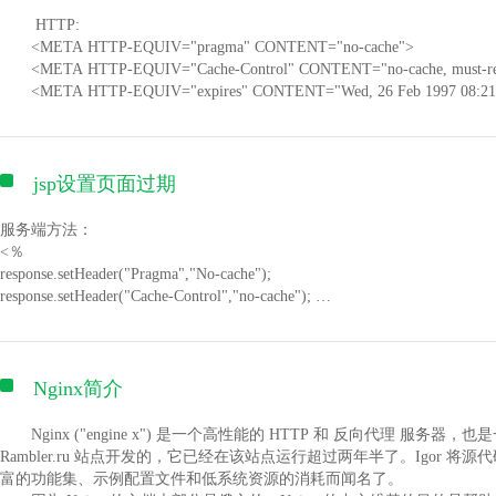
HTTP:
1.场景：场景是主图，可以设置几种不同的画面，场景处右键添加即可
<META HTTP-EQUIV="pragma" CONTENT="no-cache">
2.来源：图层的意思，是展现给观众画面的来源，来源处右键添加即可
<META HTTP-EQUIV="Cache-Control" CONTENT="no-cache, must-rev
<META HTTP-EQUIV="expires" CONTENT="Wed, 26 Feb 1997 08:21
<META HTTP-EQUIV="expires" CONTENT="0">
ASP
response.expires=0
response.addHeader("pragma","no-cache")
jsp设置页面过期
成功登陆FTP后，在FTP的最左下端可清晰的看到账户上所使用的空间
response.addHeader("Cache-Control","no-cache, must-revalidate")
PHP
服务端方法：
header("Expires: Mon, 26 Jul 1997 05:00:00 GMT");
<％
header("Cache-Control: no-cache, must-revalidate");
response.setHeader("Pragma","No-cache");
header("Pragma: no-cache");
2. 本地站点。 本地站点所列出的文件都是本机上所存在的文件，选中
response.setHeader("Cache-Control","no-cache");
JSP：
response.setDateHeader("Expires", -10);
response.addHeader("Cache-Control", "no-cache");
％>
1).获取窗口：添加单个窗口给展示。
response.addHeader("Expires", "Thu, 01 Jan 1970 00:00:01 GMT");
在登陆页面和登陆后页面均加入这段代码即可
2).显示器获取：单个屏幕或多个屏幕选择某个显示器全屏幕或部分屏
注意，一定要在登陆页面（或类似功能的页面使session无效）
Nginx简介
3).图片源：有自己的Logo或者台标。
4).投影片放映：添加多种图片以幻灯片形式放给观众。
客户端方法：
Nginx ("engine x") 是一个高性能的 HTTP 和 反向代理 服务器，也是一
5).文字来源：写一些给观众看的话或提示或广告。
Rambler.ru 站点开发的，它已经在该站点运行超过两年半了。Igor 
6).视频捕捉设备：摄像图、采集卡等采集外设画面接入口。
meta是用来在HTML文档中模拟HTTP协议的响应头报文。meta 标签用于网页的
富的功能集、示例配置文件和低系统资源的消耗而闻名了。
7).游戏源：全屏游戏必须用游戏源来直播，否则观众看是黑屏。无边
equiv。name属性主要用于描述网页，对应于content（网页内容