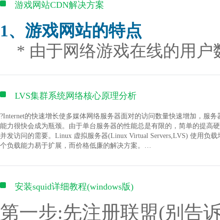
refresh_pattern 的语法是
游戏网站CDN解决方案
设定为index：文件将被检索；
(此删除,和最前面的删除的区别是,此删除时针对同步的操作,当有文件
SSL 和 TLS SNI 支持；
2.影像:Aero记得勾选，它会占用电脑不必要的资源
3.远程站点
IMAP/POP3 代理服务功能：
设定为follow：页面上的链接可以被查询；
1、游戏网站的特点
远程站点所列出的文件是所连接的远程计算机所存在的文件，选中某个
使用外部 HTTP 认证服务器重定向用户到 IMAP/POP3 后端；
Code:
一、发布文件
使用外部 HTTP 认证服务器认证用户后连接重定向到内部的 SMTP 
设定为noindex：文件将不被检索，但页面上的链接可以被查询；
* 由于网络游戏在线的用户
在服务器窗口内选取需要发布的文件（可多选，可选择文件夹），点击右键
认证方法：
POP3: POP3 USER/PASS, APOP, AUTH LOGIN PLAIN CRAM-MD5;
设定为nofollow：文件将不被检索，页面上的链接可以被查询。
度和处理能力要很强大；
IMAP: IMAP LOGIN;
SMTP: AUTH LOGIN PLAIN CRAM-MD5;
http-equiv属性
* 置于网络中的任何硬件都
SSL 支持；
LVS集群系统网络核心原理分析
在 IMAP 和 POP3 模式下的 STARTTLS 和 STLS 支持；
1、＜meta http-equiv="Content-Type" contect="text/html";charset=gb_2312
为网络的瓶颈；
支持的操作系统：
FreeBSD 3.x, 4.x, 5.x, 6.x i386; FreeBSD 5.x, 6.x amd64;
?Internet的快速增长使多媒体网络服务器面对的访问数量快速增加，
和 ＜meta http-equiv="Content-Language" contect="zh-CN
Linux 2.2, 2.4, 2.6 i386; Linux 2.6 amd64;
* 性能稳定，以保障数据的
能力很快会成为瓶颈。由于单台服务器的性能总是有限的，简单的提高硬
Solaris 8 i386; Solaris 9 i386 and sun4u; Solaris 10 i386;
并发访问的需要。Linux 虚拟服务器(Linux Virtual Server
又如英文是ISO-8859-1字符集，还有BIG5、utf-8、shift-Jis、Euc、Koi
MacOS X (10.4) PPC;
个负载能力易于扩展，而价格低廉的解决方案。
* 具备冗余性，以保障性能
结构与扩展：
(图4)
2、＜meta http-equiv="Refresh" contect="n;url=http://yourlin
一个主进程和多个工作进程。工作进程是单线程的，且不需要特殊授
1.LVS结构与工作原理
* 支持客户端下载，动画演
3.同步历史记录：
kqueue (FreeBSD 4.1+), epoll (Linux 2.6+), rt signals (Linux 2.2.19+), 
四、录制或直播。参数选择完毕，点击"开始预览"，预览没问题就可以
登陆后点击同步历史记录按钮,即可查看所同步文件的记录,如图5所示
3、＜meta http-equiv="Expires" contect="Mon,12 Ma
kqueue支持的不同功能包括 EV_CLEAR, EV_DISABLE （临时禁止
??LVS的结构如图1所示，它由前端的负载均衡器(Load Balancer，LB
安装squid详细教程(windows版)
2、当前网站面临的主要问题
须使用GMT时间格式；
sendfile (FreeBSD 3.1+), sendfile (Linux 2.2+), sendfile64 (Linux 2.4.
这种结构对用户是透明的，用户只能看见一台作为LB的虚拟服务器(Virtual 
输入过滤 (FreeBSD 4.1+) 以及 TCP_DEFER_ACCEPT (Linux 2.4+
第一步:先注册联盟(别告诉你
在中国互联网建设的初期，
4、＜meta http-equiv="Pragma" contect="no-cach
10,000 非活动的 HTTP keep-alive 连接仅需要 2.5M 内存。
如图1所示