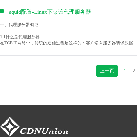
例如： 如URL重写(rewrite)不工作了或者是unix的路径(/$PATH)的问
NAT等，甚至可以是用户自定义的功能）。
图所
第五步:修改squid.co
所以觉得应该写一份针对BIND DNS服务软件的安全配置资料，充分利用B
常的困难，页面更新后要上传
请仔细阅读 [NginxDebugging] 并且 逐行 查看错误日志。
经实现的保护功能，加强BIND安全性，从而能抵御目前已知的BIND安
squid配置-Linux下架设代理服务器
如果你没找到错误 打起精神 试着到IRC或邮件列表里说明一下你碰
??IP层的五个HOOK点的位置如下图所示（copy from ） ：
方:
潜在的安全漏洞所可能对服务器造成的影响尽可能地减少。
不到及时的更新。这些问题的
有没有其它类似的Web服务器
Cherokee
如图3所示
一、代理服务器概述
配置环境：
visible_hostname 你
度、信息服务质量。产生这种
Lighttpd (Lighty)
FreeBSD 4.1-RELEASE
thttpd
NF_IP_PRE_ROUTING：刚刚进入网络层的数据包通过此点（
1.1什么是代理服务器
BIND 8.2.3
标识出你的主机,以便排错
后，两大电信运营商在互连互
(图5)
关于各自的优缺点请使用自己喜欢的搜索引挚查找
NF_IP_LOCAL_IN：经路由查找后，送往本机的通过此检查点,IN
在TCP/IP网络中，传统的通信过程是这样的：客户端向服务器请求数
用户单击某一行,可以查看每个Id,具体的历史记录。如图6所示
对于chroot的支持是否在计划之中?
NF_IP_FORWARD：要转发的包通过此检测点,FORWORD包过滤
样：客户端向服务器发起请求，该请求被送到代理服务器；代理服务器分
ISP及操作系统命名如上海电信L
有人知道吗？
北互访路由中的瓶颈，虽然信
NF_IP_LOCAL_OUT：本机进程发出的包通过此检测点，OUTPU
代替客户端向该服务器发出请求。服务器响应以后，代理服务器将响应的
---[[ 启动安全选项 ]]---------------------------------------------------
在什么情况下使用Nginx比使用squid要好? 反之亦然。
NF_IP_POST_ROUTING：所有马上便要通过网络设备出去的
相同的数据时，代理服务器就可以直接将数据传送给客户端，而不需要
#有效的主机名
大体上来说nginx主要用于反向加速代理而不是像squid那样做为常规代
当长的一段时间内，南北互访
上一页
1
2
named进程启动选项：
你带来比nginx更好的性能。
??在IP层代码中，有一些带有NF_HOOK宏的语句，如IP的转发函数
1.2 代理服务器的功能
有没有人能给出一个完整的.conf配置文件来详细的解读一下怎么配置和测试
cache_dir ufs i:cache 2
一般说来，代理服务器具有以下的功能：
游戏网站的玩家是游戏运营
-r：关闭域名服务器的递归查询功能（缺省为打开）。该选项可在配置文
依照 [NginxImapProxyExample] 开始你的配置. 关于不同配置参数的具体信息
1.通过缓存增加访问速度
options中使用"recursion"选项覆盖。
示例1: 用运行于apache上的php脚本做后端验证
<-ipforward.c ip_forward()->
随着Internet的迅猛发展，网络带宽变得越来越珍贵。所以为了提高
大小,后面两个 16 和 256
的。如果在下载或升级的过程
示例2: 使用运行于同一个服务器的 nginx-embedded-perl 模块作为 i
NF_HOOK(PF_INET, NF_IP_FORWARD, skb, skb->dev, dev2,ip_forward
般说来，大多数的代理服务器都支持HTTP缓存，但是，有的代理服务器
-u <user_name>和-g <group_name>：定义域名服务器运行时所使用的UI
怎么让Nginx成为以postfix做为后端的SMTP代理?
//其中NF_HOOK宏的定义基本如下：
了。
#缓寸目录 盘符:目录 交换
况，玩家很可能转而投向别的
二、带MD5发布文件：
这用于丢弃启动时所需要的root特权。
有人知道不？
通常，缓存有主动缓存被动缓存之分。所谓被动缓存，指的是代理服务器
在本地文件窗口内选择需要发布的文件，点击右键->"MD5"，如下图所示
Nginx使用什么算法来实现负载均衡? 它能实现基于连接数的负载均衡
<-/include/linux/netfilter.h->
求相同数据时，代理服务器又必须重新发起新的数据请求，在将响应数据
在reference_age 20 days 
定，将直接给游戏运营上带
-t <directory>：指定当服务器进程处理完命令行参数后所要chroot()的目
目前Nginx使用简单的轮巡算法，所以无法做基本链接计数的负载均
据，一旦有数据过期，则代理服务器主动发起新的数据请求来更新数据。
我能关闭从代理服务器到后端服务器的缓存吗或者使用上传进度特性
#ifdef CONFIG_NETFILTER
认证信息，大多数的代理服务器都不会进行缓存的。
#刷新时间
3、解决办法
基于 太多人询问下面的问题:
#define NF_HOOK(pf, hook, skb, indev, outdev, okfn)
2.提供用私有IP访问Internet的方法