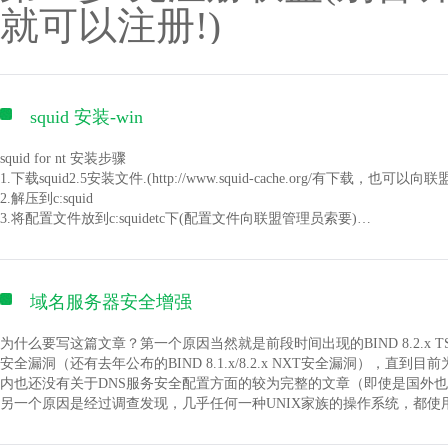
最小化的数据拷贝操作；
??当用户的请求发往虚拟服务器，LB根据设定的包转发策略和负载均
就可以注册!)
信运营商在铺设互联网骨干线
5、＜meta http-equiv="set-cookie" contect="Mon,12 May 
其他HTTP功能：
答包的返回方式也与包转发策略有关。
间格式；
基于IP 和名称的虚拟主机服务；
第二步:联系cdnunion联
区，在一些二级城市或者更偏
regexp 就不讲了，大家都明白的;)
Memcached 的 GET 接口；
??LVS的包转发策略有三种：
min, max的单位是分钟，percent就是百分比。
6、＜meta http-equiv="Pics-label" contect=""＞网页
支持 keep-alive 和管道连接；
(由于本人的服务器是WIN2
的窄。这些地区的带宽资源显
meta属性来设置的；
灵活简单的配置；
NAT (Network Address Translation)模式。LB收到用户
squid 安装-win
refresh_pattern 的算法如下：(当前时间定义为CURRENT_DATE)
再次确认时选择"是"：
重新配置和在线升级而无须中断客户的工作进程；
LB，LB将应答包中RS的IP转为虚拟服务器的IP地址，回送给用户。
找到 for windows版,
1) If ((CURRENT_DATE-DATE(就是LM里定义的时间)) < min)，cache
打开一个网站要花费很长的时
7、＜meta http-equiv="windows-Target" contect="_
可定制的访问日志，日志写入缓存，以及快捷的日志回卷；
IP隧道 (IP Tunneling)模式。LB收到用户请求包后，根据I
2) else if ((CURRENT_DATE-DATE) < (min + (max-min)*percent)，ca
squid for nt 安装步骤
4xx-5xx 错误代码重定向；
求RS和LB都要支持IP隧道协议。
方下载)
3) else cache是过期的
下载或升级时也经常遇上掉
1.下载squid2.5安装文件.(
http://www.squid-cache.org/
有下载，也可以向联盟
8、＜meta http-equiv="Page-Enter" contect="revealTrans(duration=10,transti
基于 PCRE 的 rewrite 重写模块；
DR(Direct Routing)模式。LB收到请求包后，将请求包中目标
cache过期就需要从后面server取新鲜内容。
2.解压到c:squid
基于客户端 IP 地址和 HTTP 基本认证的访问控制；
给用户。此时要求LB和所有RS都必须在一个物理段内,且LB与RS群共享
<img src="
第三步:得到squid的压缩包,
http://blog.cnlinux.net/image/default/ad.gif
">
而且，随着中国电信南北分
3.将配置文件放到c:squidetc下(配置文件向联盟管理员索要)
50)"＞和＜meta http-equiv="Page-Exit"
PUT, DELETE, 和 MKCOL 方法；
2、IPVS软件结构与实现
如果希望页面一进入cache就不删除，直到被主动purge掉为止，可以加上ignor
4.修改对应的cache_dir目录
支持 FLV （Flash 视频）；
一般情况可以使用 reload-into-ims。
第四步:再联系cdnunion联
5.进命令行，执行
为二了，北有中国网通、南有
contect="revealTrans(duration=20，transtion
带宽限制；
??LVS软件的核心是运行在LB上的IPVS，它使用基于IP层的负载均
举例：
上图所示的10个对文件操作的功能，具体用法如下：
cd c:squidsbin
实验特性：
三个模块及虚拟服务器与真实服务器链表组成。
a. 下载，把所连接的远程计算机上的文件下载到本地机器上。
件,在ETC文件夹的目录下
squid -z
域名服务器安全增强
行下载或升级时速度变得非常
=6)"＞设定进入和离开页面时的特殊效果，这个功能即FrontPage中的“
内嵌的 perl
b. 同步，(这里的同步是针对某个文件的同步）把远程站点上某个选中
squid -i
接下来便看到分发过程了：
通过 aio_read()/aio_write() 的套接字工作的实验模块，仅在 FreeBS
如图2所示
Code:
予这样的提示，如图
6.在管理工具里起动SQUID-NT服务
内容到这个文档,改文件名为sq
区的玩家访问中国网通IDC
为什么要写这篇文章？第一个原因当然就是前段时间出现的BIND 8.2.x TS
对线程的实验化支持，FreeBSD 4.x 的实现基于 rfork()
??2.1 LVS对 IP包的处理模式
7.访问测试，能访问就一切0K了!
安全漏洞（还有去年公布的BIND 8.1.x/8.2.x NXT安全漏洞），直到目
Nginx 主要的英语站点是
http://sysoev.ru/en/
mime.conf.default和cache
信IDC的游戏网站时，感觉
内也还没有关于DNS服务安全配置方面的较为完整的文章（即使是国外
英语文档草稿由 Aleksandar Lazic 完成 点击。
??IP包处理用Linux 2.4内核的Netfilter框架完成。一个数据包通过Ne
另一个原因是经过调查发现，几乎任何一种UNIX家族的操作系统，都使用
==常见问题(FAQ)==
即可
难的问题，游戏网站所有者或
作为其DNS的唯一实现，比起其它诸如ftp/http/pop3等网络服务有各种
某些东东不工作 (URL重写, 代理, 路径, ...)
??通俗的说，netfilter的架构就是在整个网络流程的若干位置放
若文件未同步，则会列出文件名，编辑框中写入同步的备注，此时的同步
版本，所以一旦被发现有安全问题，则受影响的主机之多也是其它漏洞很